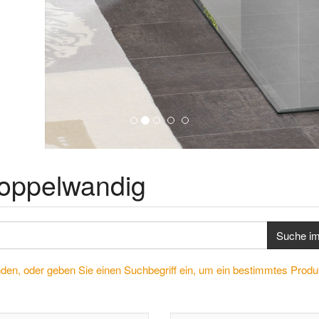
doppelwandig
Suche i
nden, oder geben Sie einen Suchbegriff ein, um ein bestimmtes Produ