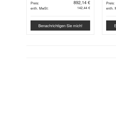
892,14 €
Preis:
Preis:
142,44 €
enth. MwSt:
enth.
Benachrichtigen Sie mich!
B