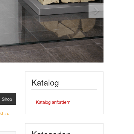
Katalog
m Shop
Katalog anfordern
kt zu
Kategorien